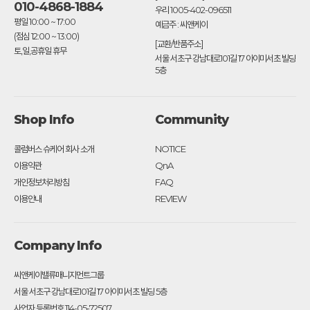
010-4868-1884
우리 1005-402-096511
평일 10:00 ~ 17:00
예금주 : 씨앤케이
(점심 12:00 ~ 13:00)
[교환/반품주소]
토,일,공휴일 휴무
서울 서초구 강남대로101길 17 아이미서초 빌딩
5층
Shop Info
Community
콜럼버스 슈케어 회사 소개
NOTICE
이용약관
QnA
개인정보처리방침
FAQ
이용안내
REVIEW
Company Info
씨앤케이밸류매니지먼트그룹
서울 서초구 강남대로101길 17 아이미서초 빌딩 5층
사업자 등록번호 114-05-72507