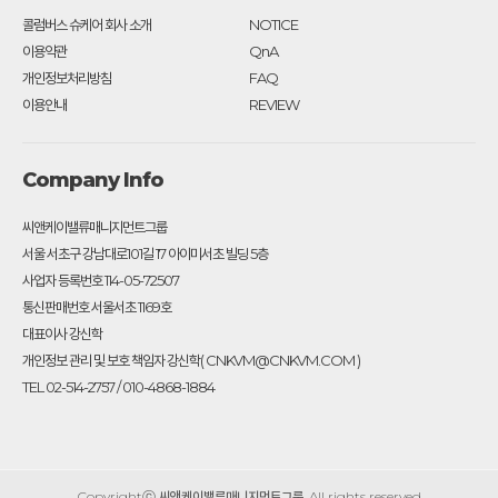
콜럼버스 슈케어 회사 소개
NOTICE
이용약관
QnA
개인정보처리방침
FAQ
이용안내
REVIEW
Company Info
씨앤케이밸류매니지먼트그룹
서울 서초구 강남대로101길 17 아이미서초 빌딩 5층
사업자 등록번호 114-05-72507
통신판매번호 서울서초 1169호
대표이사 강신학
개인정보 관리 및 보호 책임자 강신학( CNKVM@CNKVM.COM )
TEL 02-514-2757 / 010-4868-1884
Copyrightⓒ
씨앤케이밸류매니지먼트그룹
. All rights reserved