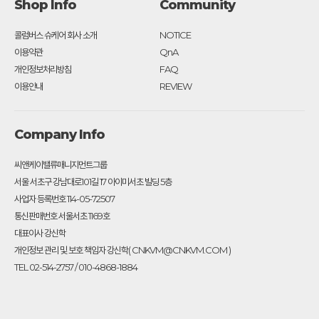
Shop Info
Community
콜럼버스 슈케어 회사 소개
NOTICE
이용약관
QnA
개인정보처리방침
FAQ
이용안내
REVIEW
Company Info
씨앤케이밸류매니지먼트그룹
서울 서초구 강남대로101길 17 아이미서초 빌딩 5층
사업자 등록번호 114-05-72507
통신판매번호 서울서초 1169호
대표이사 강신학
개인정보 관리 및 보호 책임자 강신학( CNKVM@CNKVM.COM )
TEL 02-514-2757 / 010-4868-1884