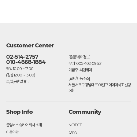
Customer Center
02-514-2757
[은행/계좌 정보]
010-4868-1884
우리 1005-402-096511
평일 10:00 ~ 17:00
예금주 : 씨앤케이
(점심 12:00 ~ 13:00)
[교환/반품주소]
토,일,공휴일 휴무
서울 서초구 강남대로101길 17 아이미서초 빌딩
5층
Shop Info
Community
콜럼버스 슈케어 회사 소개
NOTICE
이용약관
QnA