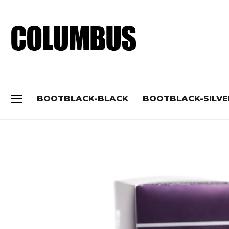
BOOTBLACK-BLACK
BOOTBLACK-SILVE
BRAND
TYPE
BOOTBLACK-BLACK
크림
BOOTBLACK-SILVER
왁스
PREMIUM
클리너
CLASSIC
스웨이드