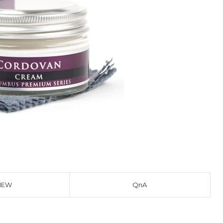
ORDER
IEW
QnA