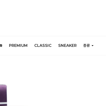
R
PREMIUM
CLASSIC
SNEAKER
종류
COMMUNITY
NOTICE
QnA
FAQ
REVIEW