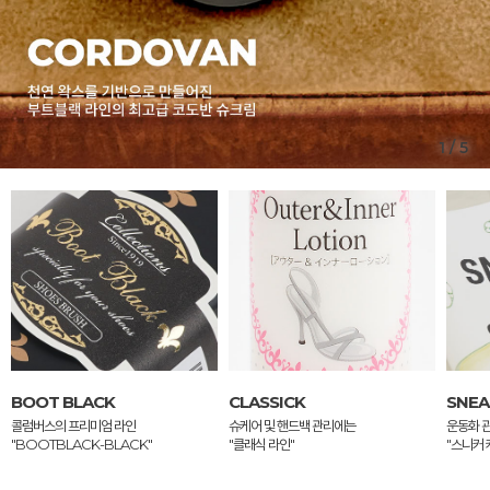
1
/
5
BOOT BLACK
CLASSICK
SNEA
콜럼버스의 프리미엄 라인
슈케어 및 핸드백 관리에는
운동화 
"BOOTBLACK-BLACK"
"클래식 라인"
"스니커 