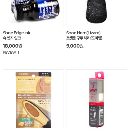
Shoe Edge Ink
Shoe Horn(Lizard)
슈 엣지 잉크
포켓용 구두 헤라(도마뱀)
18,000
원
9,000
원
REVIEW : 1