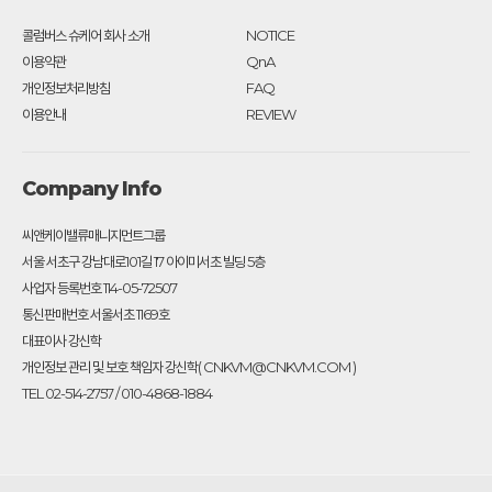
콜럼버스 슈케어 회사 소개
NOTICE
이용약관
QnA
개인정보처리방침
FAQ
이용안내
REVIEW
Company Info
씨앤케이밸류매니지먼트그룹
서울 서초구 강남대로101길 17 아이미서초 빌딩 5층
사업자 등록번호 114-05-72507
통신판매번호 서울서초 1169호
대표이사 강신학
개인정보 관리 및 보호 책임자 강신학( CNKVM@CNKVM.COM )
TEL 02-514-2757 / 010-4868-1884