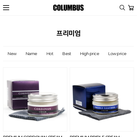
프리미엄
New
Name
Hot
Best
High price
Low price