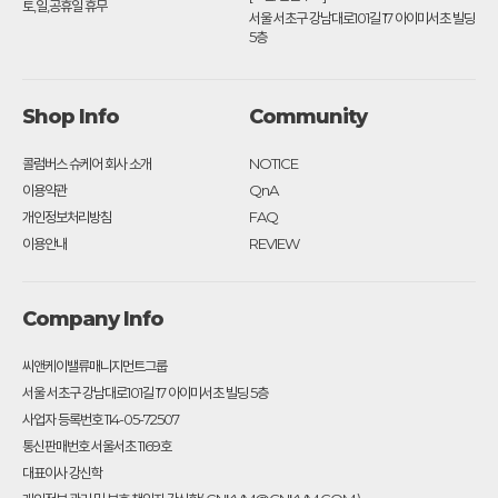
토,일,공휴일 휴무
서울 서초구 강남대로101길 17 아이미서초 빌딩
5층
Shop Info
Community
콜럼버스 슈케어 회사 소개
NOTICE
이용약관
QnA
개인정보처리방침
FAQ
이용안내
REVIEW
Company Info
씨앤케이밸류매니지먼트그룹
서울 서초구 강남대로101길 17 아이미서초 빌딩 5층
사업자 등록번호 114-05-72507
통신판매번호 서울서초 1169호
대표이사 강신학